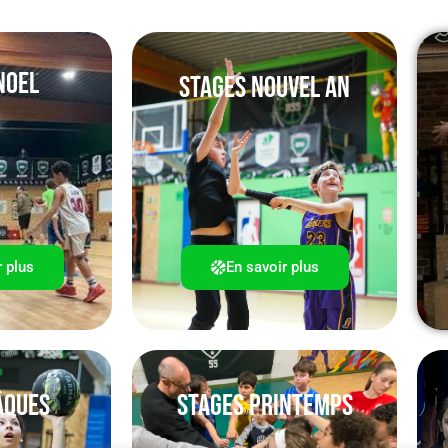
NOEL
Stages NOUVEL AN
r plus
En savoir plus
âques
Stages Printemps