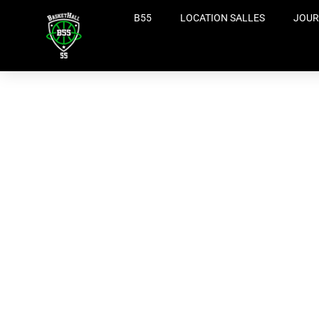
Aller
B55
LOCATION SALLES
JOUR
au
contenu