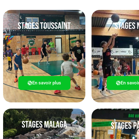
STAGES TOUSSAINT
STAGES 
En savoir plus
En savoi
STAGES MALAGA
Stages P