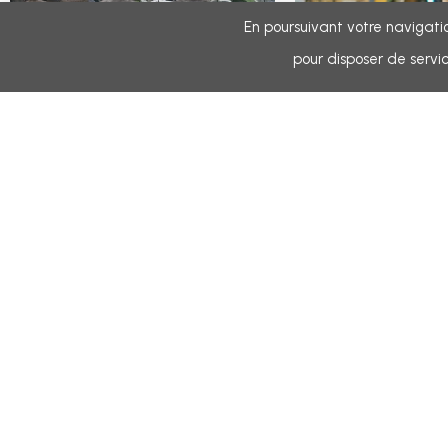
En poursuivant votre navigatio
pour disposer de servic
En savoir plus
En savoi
CONTACT
N
+32 2 331 35 55
info@baskethall55.be